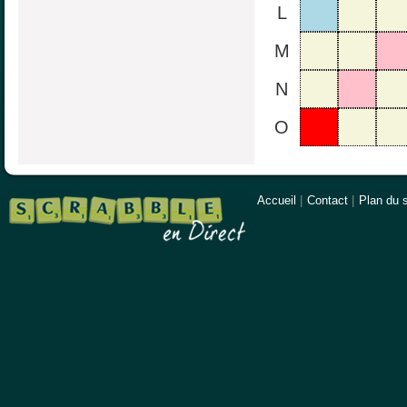
L
M
N
O
Accueil
|
Contact
|
Plan du s