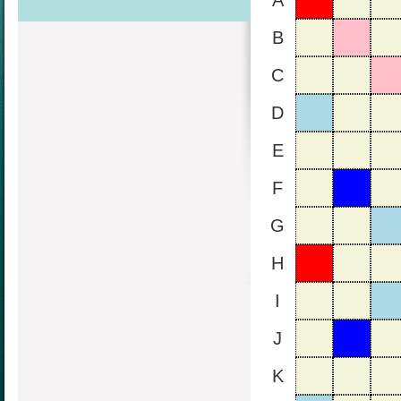
A
B
C
D
E
F
G
H
I
J
K