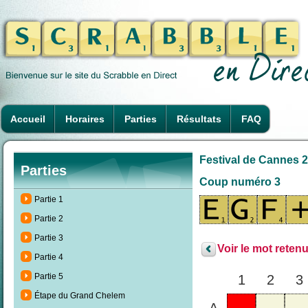
Accueil
Horaires
Parties
Résultats
FAQ
Festival de Cannes 2
Parties
Coup numéro 3
Partie 1
Partie 2
Partie 3
Voir le mot retenu
Partie 4
Partie 5
1
2
3
Étape du Grand Chelem