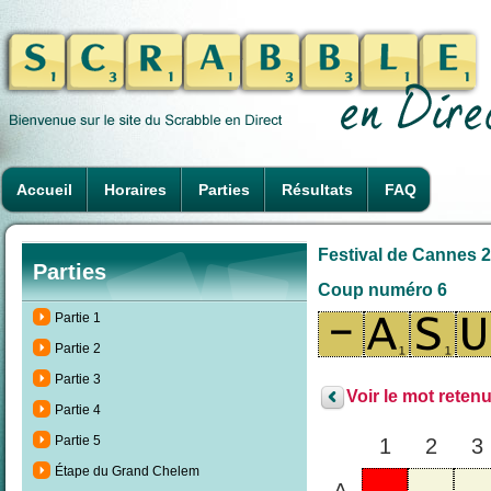
Accueil
Horaires
Parties
Résultats
FAQ
Festival de Cannes 2
Parties
Coup numéro 6
Partie 1
Partie 2
Partie 3
Voir le mot retenu
Partie 4
Partie 5
1
2
3
Étape du Grand Chelem