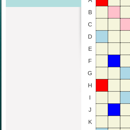
A
B
C
D
E
F
G
H
I
J
K