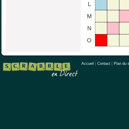
L
M
N
O
Accueil
|
Contact
|
Plan du s