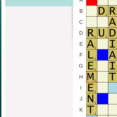
A
B
C
D
E
F
G
H
I
J
K