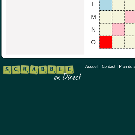
L
M
N
O
Accueil
|
Contact
|
Plan du s