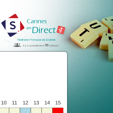
99
Il y a actuellement
visiteurs
10
11
12
13
14
15