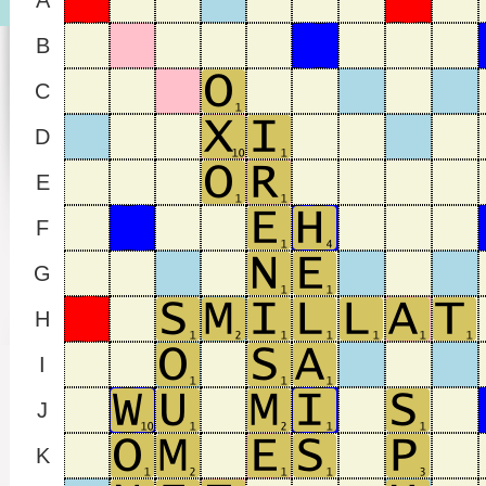
A
B
C
D
E
F
G
H
I
J
K