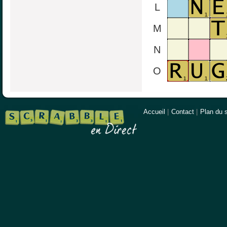
L
M
N
O
Accueil
|
Contact
|
Plan du s