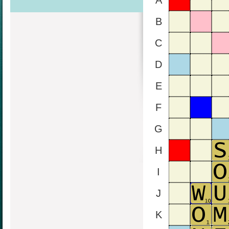
A
B
C
D
E
F
G
H
I
J
K