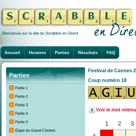
Accueil
Horaires
Parties
Résultats
FAQ
Festival de Cannes 2
Parties
Coup numéro 18
Partie 1
Partie 2
Partie 3
Voir le mot retenu
Partie 4
Partie 5
1
2
3
Étape du Grand Chelem