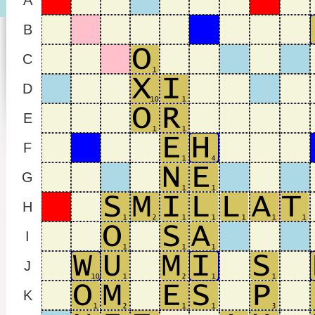
A
B
C
D
E
F
G
H
I
J
K