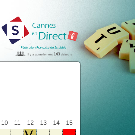
143
Il y a actuellement
visiteurs
10
11
12
13
14
15