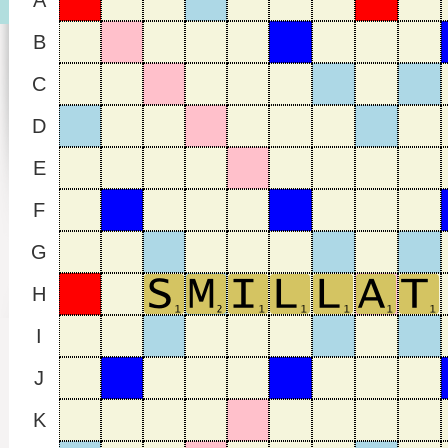
A
B
C
D
E
F
G
H
I
J
K