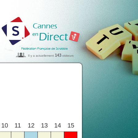
143
Il y a actuellement
visiteurs
10
11
12
13
14
15