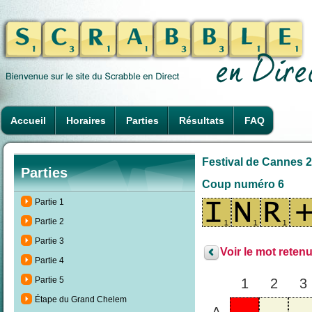
Accueil
Horaires
Parties
Résultats
FAQ
Festival de Cannes 2
Parties
Coup numéro 6
Partie 1
Partie 2
Partie 3
Voir le mot retenu
Partie 4
Partie 5
1
2
3
Étape du Grand Chelem