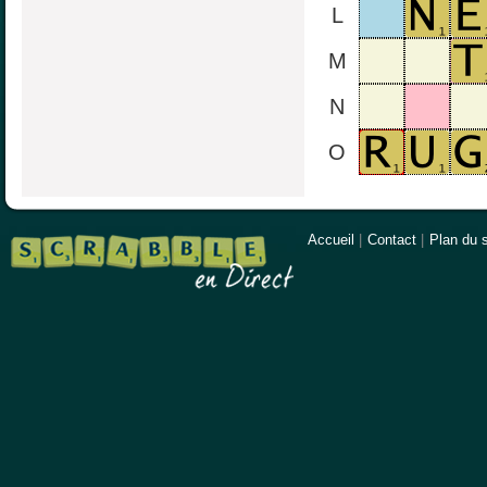
L
M
N
O
Accueil
|
Contact
|
Plan du s