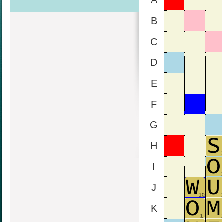
A
B
C
D
E
F
G
H
I
J
K