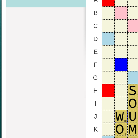
A
B
C
D
E
F
G
H
I
J
K