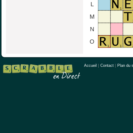
L
M
N
O
Accueil
|
Contact
|
Plan du s