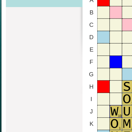
A
B
C
D
E
F
G
H
I
J
K