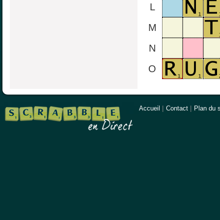
L
M
N
O
Accueil
|
Contact
|
Plan du s