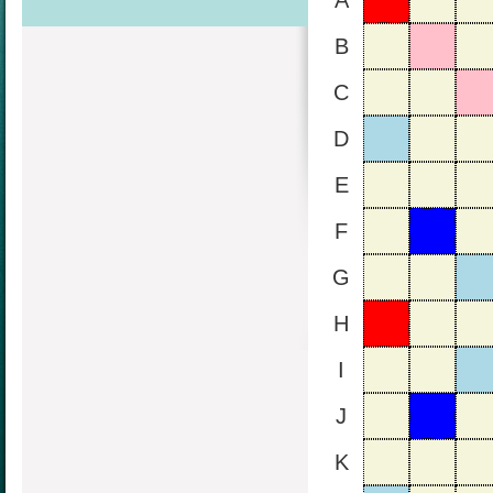
A
B
C
D
E
F
G
H
I
J
K