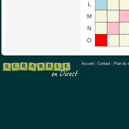
L
M
N
O
Accueil
|
Contact
|
Plan du s