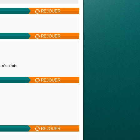
REJOUER
REJOUER
 résultats
REJOUER
REJOUER