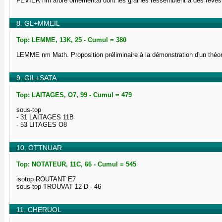
FÉVIER nm arbre ornemental dont les graines ressemblent à des fèves
8. GL+MMEIL
Top: LEMME, 13K, 25 - Cumul = 380
LEMME nm Math. Proposition préliminaire à la démonstration d'un thé
9. GIL+SATA
Top: LAITAGES, O7, 99 - Cumul = 479
sous-top
- 31 LAITAGES 11B
- 53 LITAGES O8
10. OTTNUAR
Top: NOTATEUR, 11C, 66 - Cumul = 545
isotop ROUTANT E7
sous-top TROUVAT 12 D - 46
11. CHERUOL