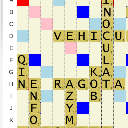
A
B
C
D
E
F
G
H
I
J
K