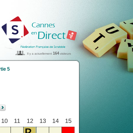
164
Il y a actuellement
visiteurs
tie 5
10
11
12
13
14
15