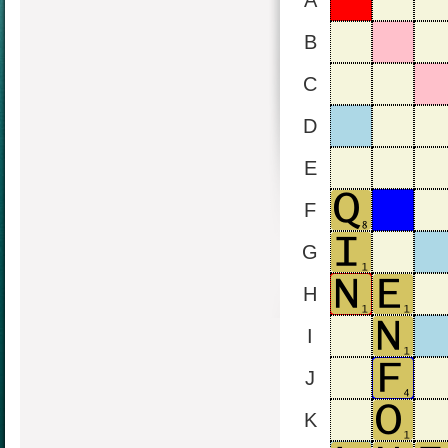
A
B
C
D
E
F
G
H
I
J
K