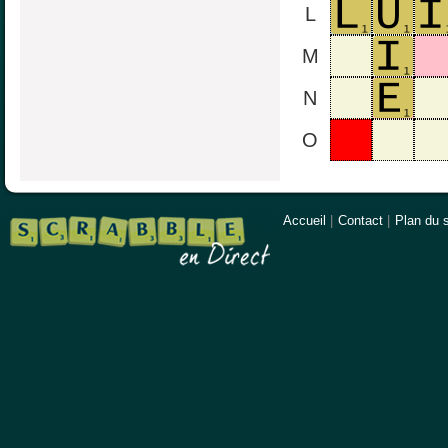
L
M
N
O
Accueil
|
Contact
|
Plan du s