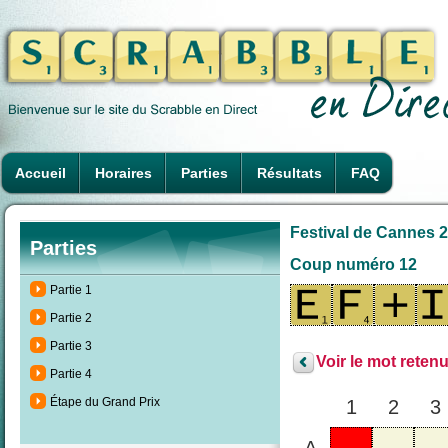
Accueil
Horaires
Parties
Résultats
FAQ
Festival de Cannes 2
Parties
Coup numéro 12
Partie 1
Partie 2
Partie 3
Voir le mot retenu
Partie 4
Étape du Grand Prix
1
2
3