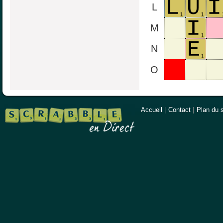
L
M
N
O
Accueil
|
Contact
|
Plan du s