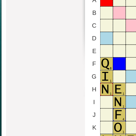
A
B
C
D
E
F
G
H
I
J
K