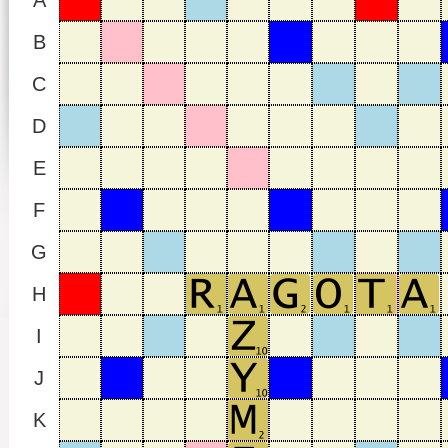
A
B
C
D
E
F
G
H
I
J
K