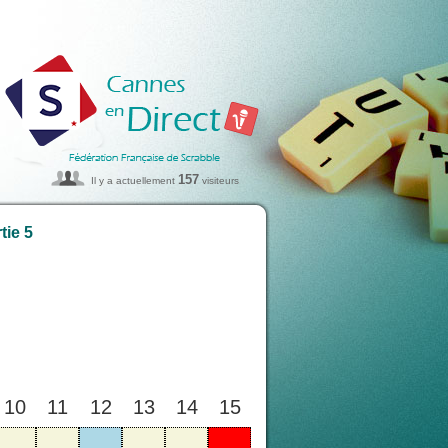
157
Il y a actuellement
visiteurs
tie 5
10
11
12
13
14
15