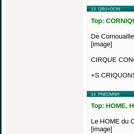
13. QRU+OCIN
Top: CORNIQU
De Cornouaille
[image]
CIRQUE CONQ
+S CRIQUON
14. PNEOMNH
Top: HOME, H1
Le HOME du
[image]