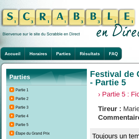
Accueil
Horaires
Parties
Résultats
FAQ
Festival de
Parties
- Partie 5
Partie 1
› Partie 5 : F
Partie 2
Tireur :
Marie
Partie 3
Commentaire
Partie 4
Partie 5
Étape du Grand Prix
Toujours un tem