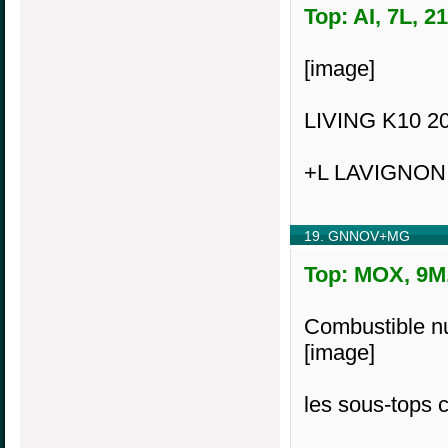
Top: AI, 7L, 2
[image]
LIVING K10 2
+L LAVIGNON 
19. GNNOV+MG
Top: MOX, 9M,
Combustible nu
[image]
les sous-tops c