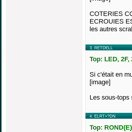
COTERIES C
ECROUIES ES
les autres scra
3. RETDELL
Top: LED, 2F,
Si c'était en mu
[image]
Les sous-tops 
4. ELRT+?DN
Top: ROND(E)L