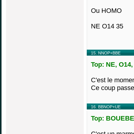
Ou HOMO
NE O14 35
15. NNOP+BBE
Top: NE, O14,
C'est le moment
Ce coup passe 
16. BBNOP+UE
Top: BOUEBE, 
C'est un marmo