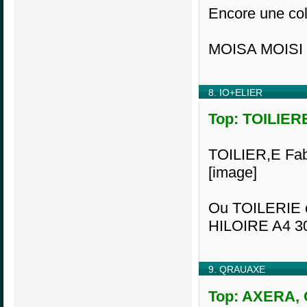
Encore une col
MOISA MOISI 
8. IO+ELIER
Top: TOILIERE
TOILIER,E Fabr
[image]
Ou TOILERIE 
HILOIRE A4 3
9. QRAUAXE
Top: AXERA, O