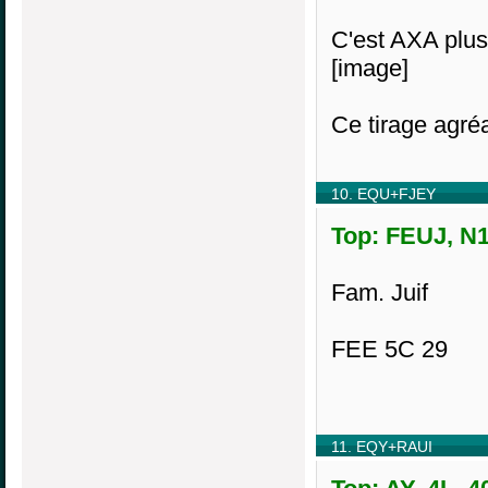
C'est AXA plus
[image]
Ce tirage agré
10. EQU+FJEY
Top: FEUJ, N1
Fam. Juif
FEE 5C 29
11. EQY+RAUI