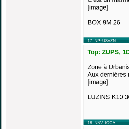
[image]
BOX 9M 26
17. NP+USVZN
Top: ZUPS, 1D
Zone à Urbanise
Aux dernières 
[image]
LUZINS K10 3
18. NNV+IOGA