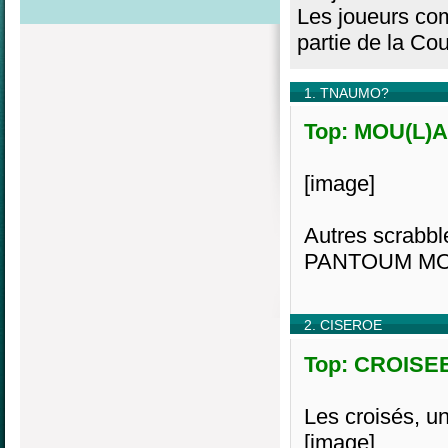
Les joueurs com
partie de la Co
1. TNAUMO?
Top: MOU(L)AN
[image]
Autres scra
PANTOUM M
2. CISEROE
Top: CROISEE,
Les croisés, u
[image]