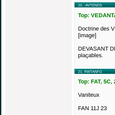
20. -AVTENDS
Top: VEDANTA
Doctrine des Vé
[image]
DEVASANT DEV
plaçables.
21. RWTANFG
Top: FAT, 5C,
Vaniteux
FAN 11J 23