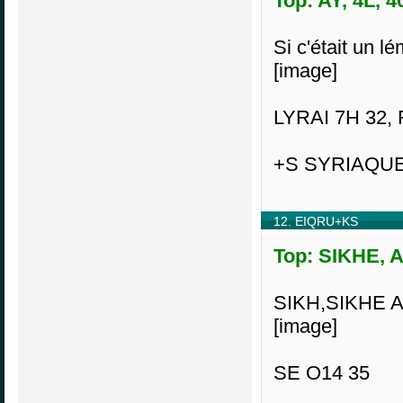
Top: AY, 4L, 4
Si c'était un lé
[image]
LYRAI 7H 32,
+S SYRIAQU
12. EIQRU+KS
Top: SIKHE, A
SIKH,SIKHE Ad
[image]
SE O14 35