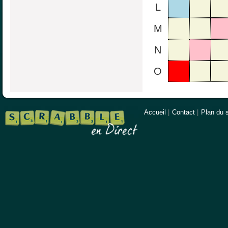
L
M
N
O
Accueil
|
Contact
|
Plan du s