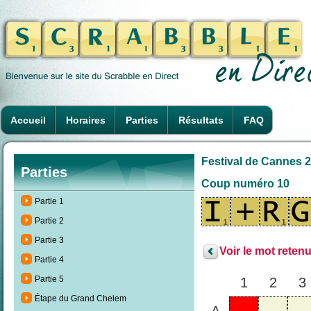
Accueil
Horaires
Parties
Résultats
FAQ
Festival de Cannes 2
Parties
Coup numéro 10
Partie 1
Partie 2
Partie 3
Voir le mot retenu
Partie 4
Partie 5
1
2
3
Étape du Grand Chelem