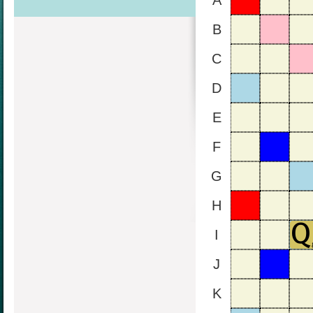
A
B
C
D
E
F
G
H
I
J
K