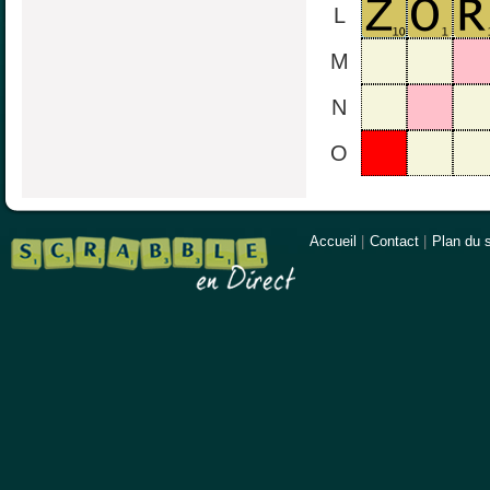
L
M
N
O
Accueil
|
Contact
|
Plan du s