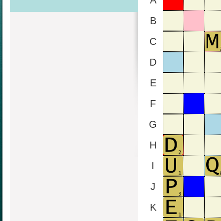
A
B
C
D
E
F
G
H
I
J
K