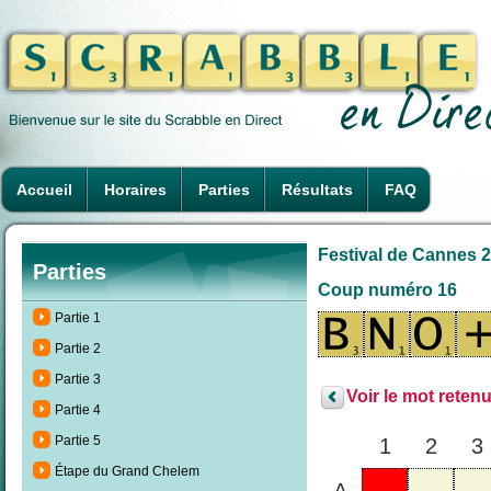
Accueil
Horaires
Parties
Résultats
FAQ
Festival de Cannes 2
Parties
Coup numéro 16
Partie 1
Partie 2
Partie 3
Voir le mot retenu
Partie 4
Partie 5
1
2
3
Étape du Grand Chelem