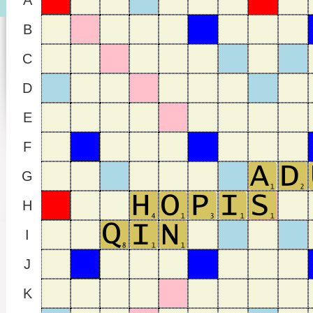
A
B
C
D
E
F
G
H
I
J
K