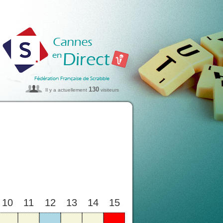
130
Il y a actuellement
visiteurs
10
11
12
13
14
15