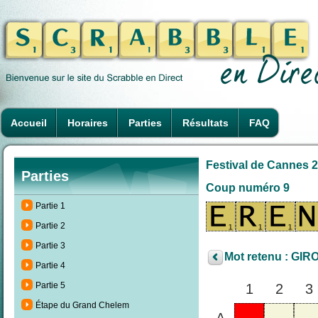
Accueil
Horaires
Parties
Résultats
FAQ
Festival de Cannes 2
Parties
Coup numéro 9
Partie 1
Partie 2
Partie 3
Mot retenu : GIR
Partie 4
Partie 5
1
2
3
Étape du Grand Chelem