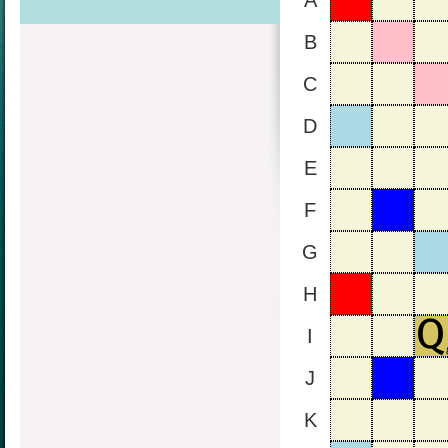
A
B
C
D
E
F
G
H
I
J
K