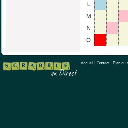
L
M
N
O
Accueil
|
Contact
|
Plan du s