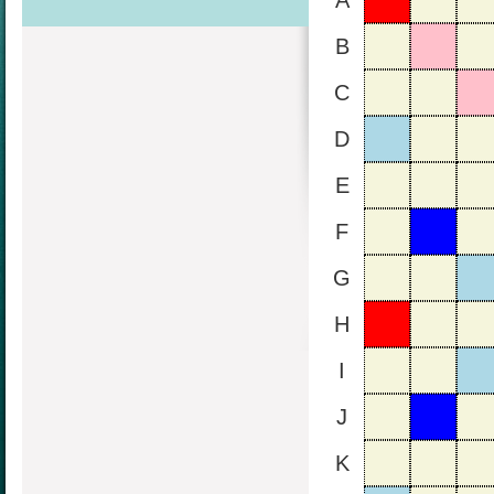
A
B
C
D
E
F
G
H
I
J
K