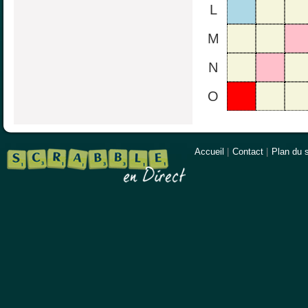
L
M
N
O
Accueil
|
Contact
|
Plan du s