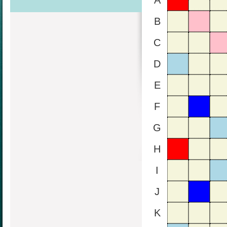
A
B
C
D
E
F
G
H
I
J
K