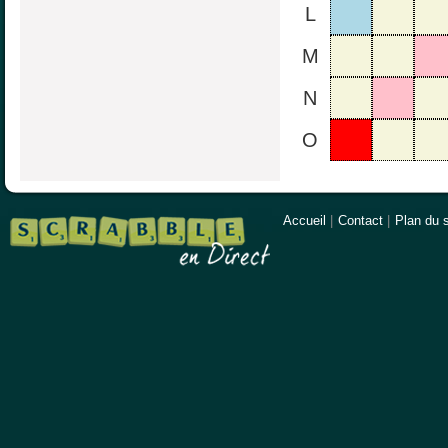
L
M
N
O
Accueil
|
Contact
|
Plan du s