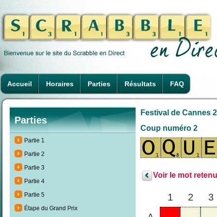
Accueil
Horaires
Parties
Résultats
FAQ
Festival de Cannes 2
Parties
Coup numéro 2
Partie 1
Partie 2
Partie 3
Voir le mot retenu
Partie 4
Partie 5
1
2
3
Étape du Grand Prix