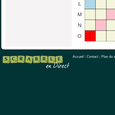
L
M
N
O
Accueil
|
Contact
|
Plan du s