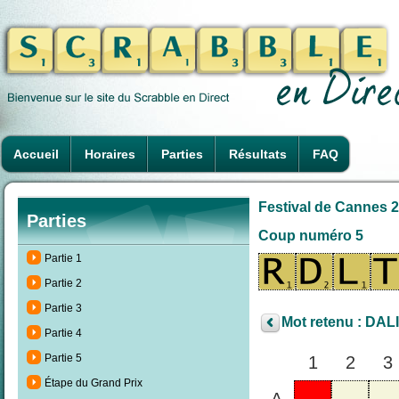
Accueil
Horaires
Parties
Résultats
FAQ
Festival de Cannes 2
Parties
Coup numéro 5
Partie 1
Partie 2
Partie 3
Mot retenu : DALI
Partie 4
Partie 5
1
2
3
Étape du Grand Prix