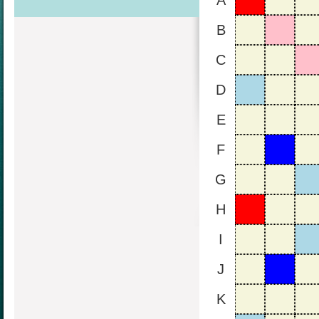
A
B
C
D
E
F
G
H
I
J
K