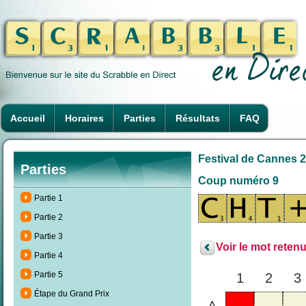
Accueil
Horaires
Parties
Résultats
FAQ
Festival de Cannes 2
Parties
Coup numéro 9
Partie 1
Partie 2
Partie 3
Voir le mot retenu
Partie 4
Partie 5
1
2
3
Étape du Grand Prix