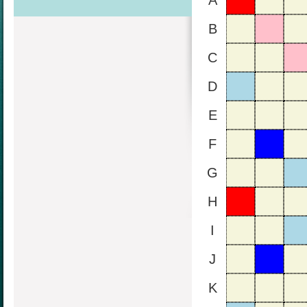
A
B
C
D
E
F
G
H
I
J
K