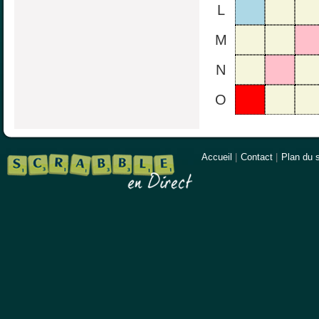
L
M
N
O
Accueil
|
Contact
|
Plan du s