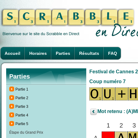
Accueil
Horaires
Parties
Résultats
FAQ
Festival de Cannes 2
Parties
Coup numéro 7
Partie 1
Partie 2
Partie 3
Mot retenu : (A)
Partie 4
Partie 5
1
2
3
Étape du Grand Prix