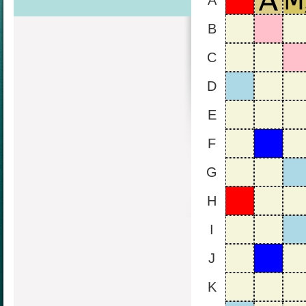
A
B
C
D
E
F
G
H
I
J
K