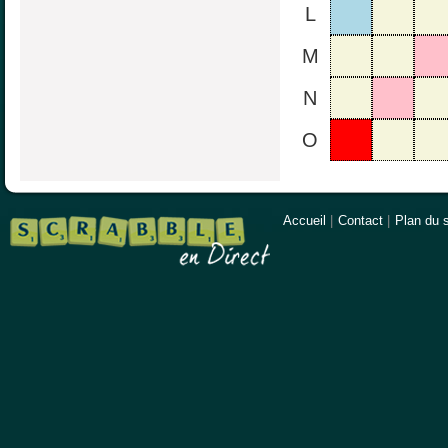
L
M
N
O
Accueil
|
Contact
|
Plan du s