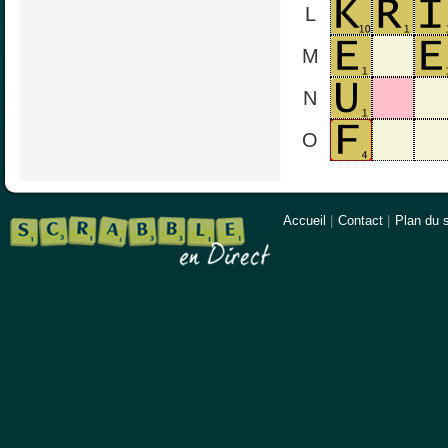
L
M
N
O
Accueil
|
Contact
|
Plan du s