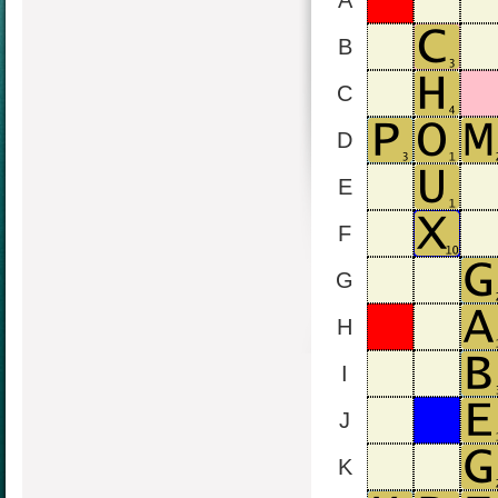
A
B
C
D
E
F
G
H
I
J
K