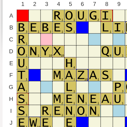
1
2
3
4
5
6
7
8
9
A
B
C
D
E
F
G
H
I
J