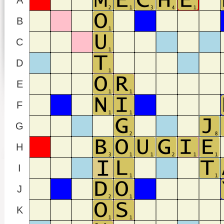
A
B
C
D
E
F
G
H
I
J
K