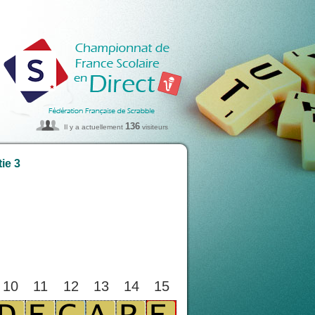
136
Il y a actuellement
visiteurs
ie 3
10
11
12
13
14
15