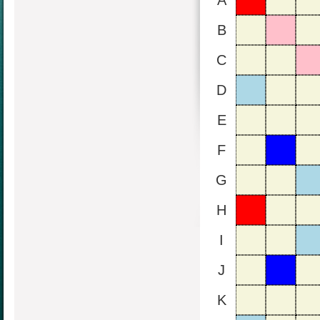
A
B
C
D
E
F
G
H
I
J
K