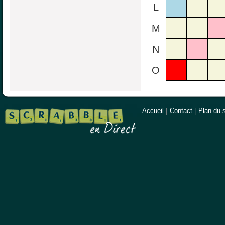
L
M
N
O
Accueil
|
Contact
|
Plan du s