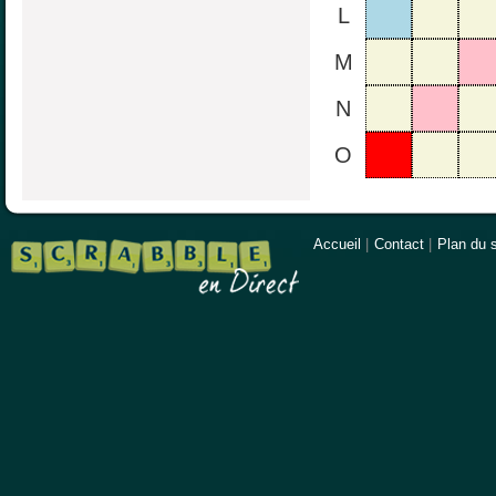
L
M
N
O
Accueil
|
Contact
|
Plan du s