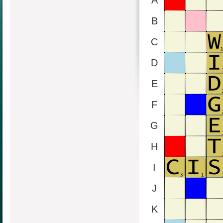
A
B
C
D
E
F
G
H
I
J
K