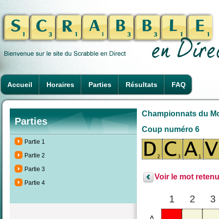
Accueil
Horaires
Parties
Résultats
FAQ
Championnats du Mond
Parties
Coup numéro 6
Partie 1
Partie 2
Partie 3
Voir le mot retenu
Partie 4
1
2
3