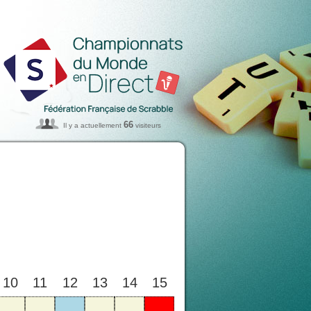
66
Il y a actuellement
visiteurs
10
11
12
13
14
15