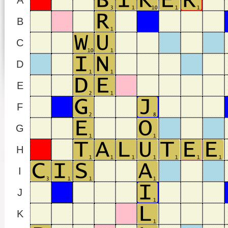
A
B
C
D
E
F
G
H
I
J
K