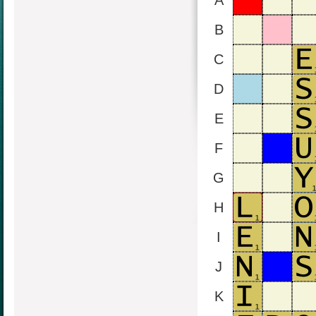
A
B
C
D
E
F
G
H
I
J
K