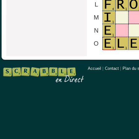
L
M
N
O
Accueil
|
Contact
|
Plan du s