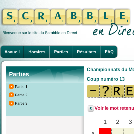
Accueil
Horaires
Parties
Résultats
FAQ
Championnats du Mon
Parties
Coup numéro 13
Partie 1
Partie 2
Partie 3
Voir le mot retenu
1
2
3