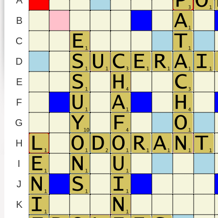
A
B
C
D
E
F
G
H
I
J
K