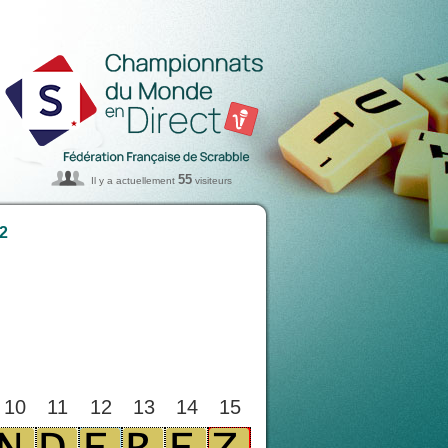
55
Il y a actuellement
visiteurs
 2
10
11
12
13
14
15