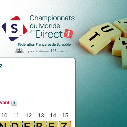
123
Il y a actuellement
visiteurs
 2
ivant
10
11
12
13
14
15