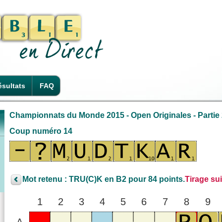
sultats
FAQ
Championnats du Monde 2015 - Open Originales - Partie
Coup numéro 14
Mot retenu : TRU(C)K en B2 pour 84 points.
Tirage su
1
2
3
4
5
6
7
8
9