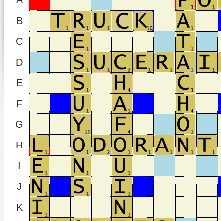
A
B
C
D
E
F
G
H
I
J
K