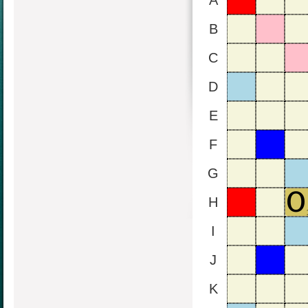
A
B
C
D
E
F
G
H
I
J
K