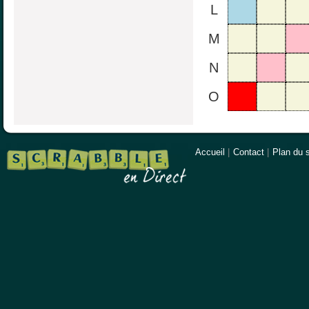
L
M
N
O
Accueil
|
Contact
|
Plan du s