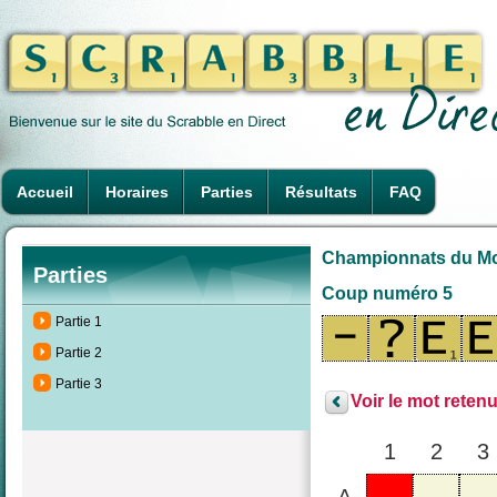
Accueil
Horaires
Parties
Résultats
FAQ
Championnats du Mon
Parties
Coup numéro 5
Partie 1
Partie 2
Partie 3
Voir le mot retenu
1
2
3