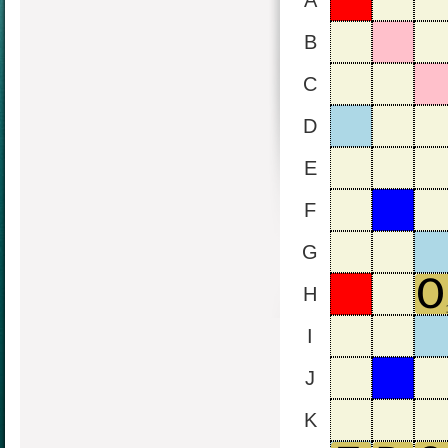
A
B
C
D
E
F
G
H
I
J
K