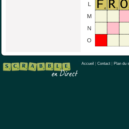
L
M
N
O
Accueil
|
Contact
|
Plan du s