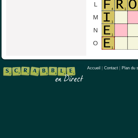
L
M
N
O
Accueil
|
Contact
|
Plan du s