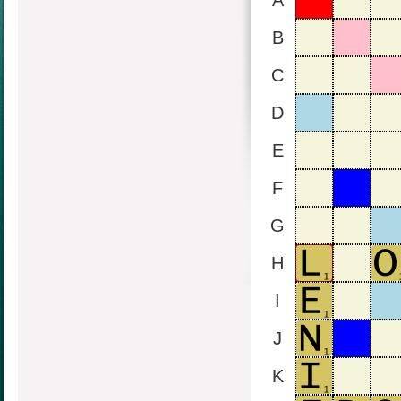
A
B
C
D
E
F
G
H
I
J
K