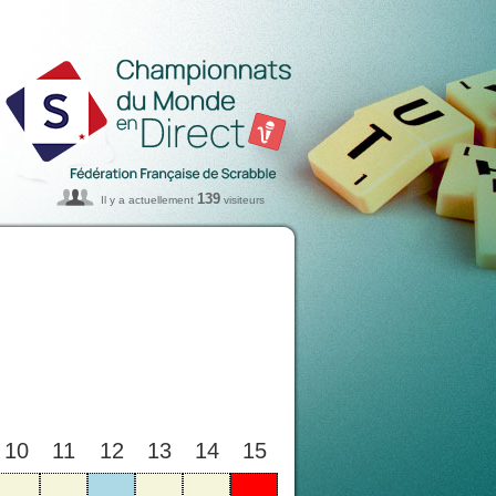
139
Il y a actuellement
visiteurs
10
11
12
13
14
15