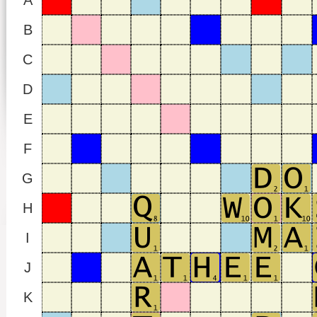
A
B
C
D
E
F
G
H
I
J
K