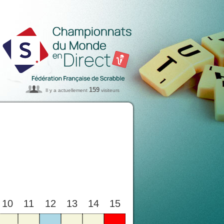
159
Il y a actuellement
visiteurs
10
11
12
13
14
15