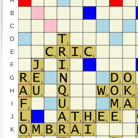
A
B
C
D
E
F
G
H
I
J
K