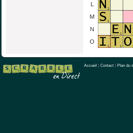
L
M
N
O
Accueil
|
Contact
|
Plan du s