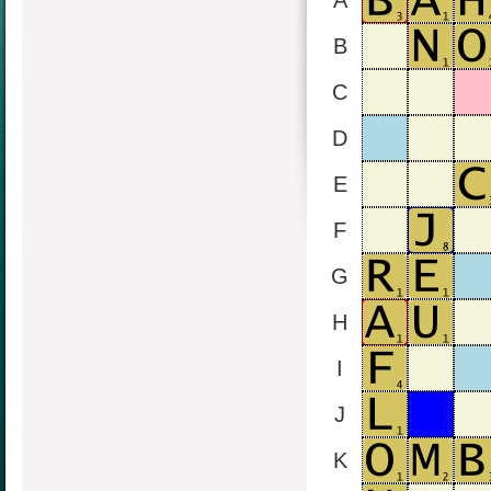
A
B
C
D
E
F
G
H
I
J
K