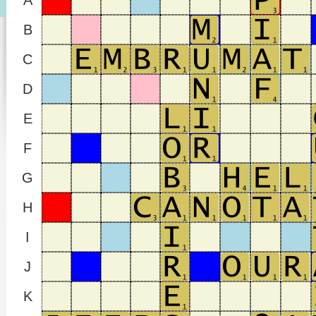
A
B
C
D
E
F
G
H
I
J
K