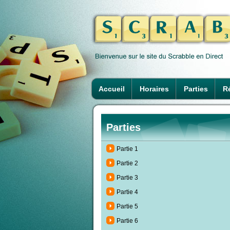
Accueil
Horaires
Parties
Ré
Parties
Partie 1
Partie 2
Partie 3
Partie 4
Partie 5
Partie 6