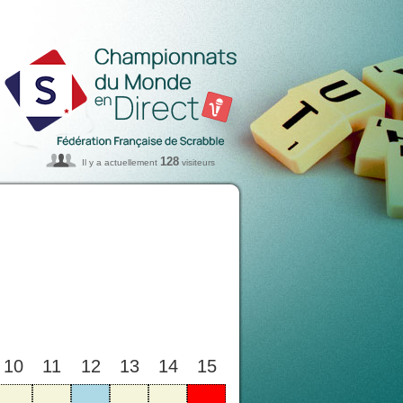
128
Il y a actuellement
visiteurs
10
11
12
13
14
15