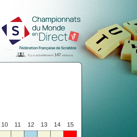
147
Il y a actuellement
visiteurs
10
11
12
13
14
15