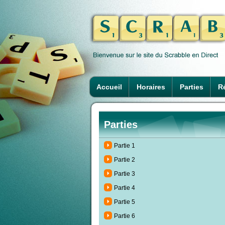
Accueil
Horaires
Parties
Ré
Parties
Partie 1
Partie 2
Partie 3
Partie 4
Partie 5
Partie 6