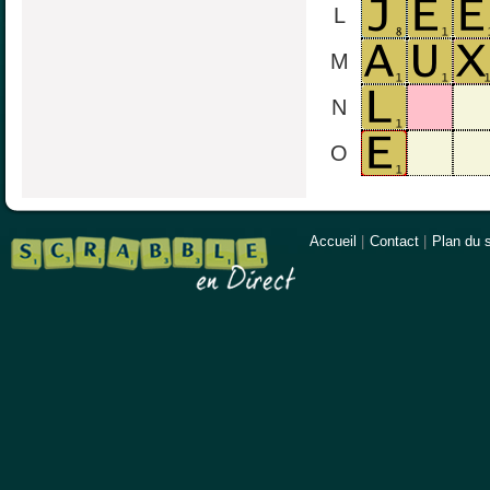
L
M
N
O
Accueil
|
Contact
|
Plan du s