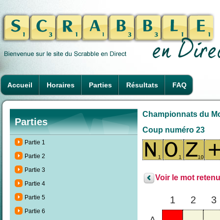
Accueil
Horaires
Parties
Résultats
FAQ
Championnats du Mond
Parties
Coup numéro 23
Partie 1
Partie 2
Partie 3
Voir le mot retenu
Partie 4
Partie 5
1
2
3
Partie 6