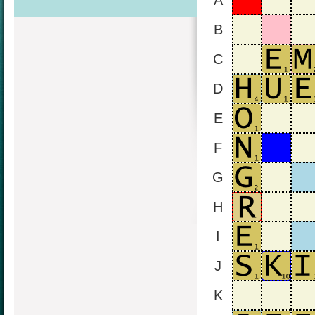
A
B
C
D
E
F
G
H
I
J
K