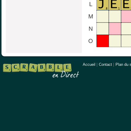
L
M
N
O
Accueil
|
Contact
|
Plan du s