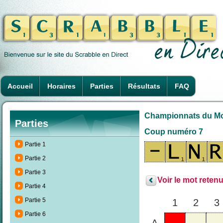
Accueil
Horaires
Parties
Résultats
FAQ
Championnats du Mond
Parties
Coup numéro 7
Partie 1
Partie 2
Partie 3
Voir le mot retenu
Partie 4
Partie 5
1
2
3
Partie 6