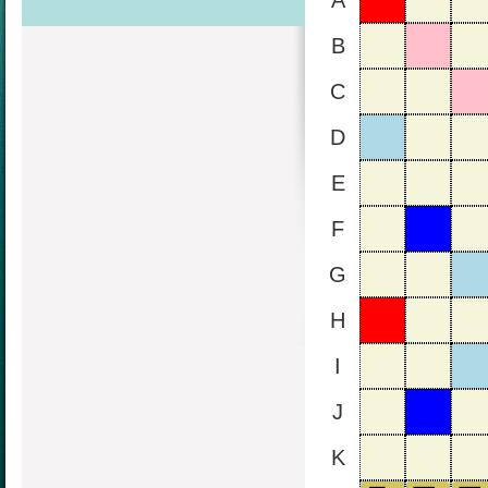
A
B
C
D
E
F
G
H
I
J
K