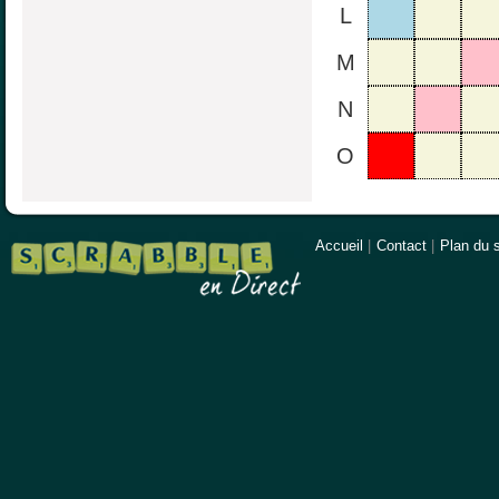
L
M
N
O
Accueil
|
Contact
|
Plan du s