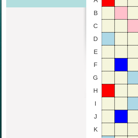
A
B
C
D
E
F
G
H
I
J
K