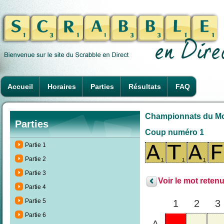
Accueil
Horaires
Parties
Résultats
FAQ
Championnats du Mond
Parties
Coup numéro 1
Partie 1
Partie 2
Partie 3
Voir le mot retenu
Partie 4
Partie 5
1
2
3
Partie 6