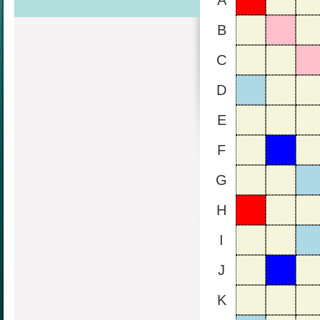
A
B
C
D
E
F
G
H
I
J
K