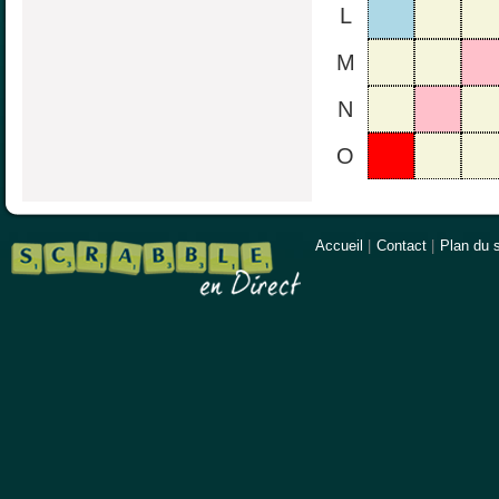
L
M
N
O
Accueil
|
Contact
|
Plan du s