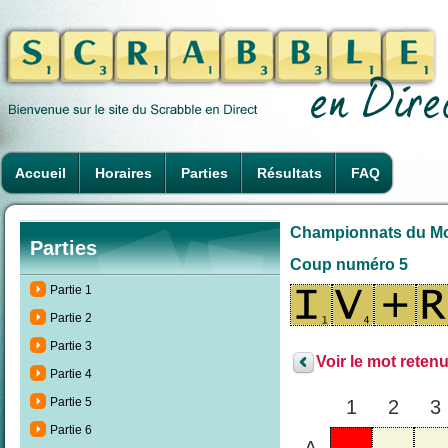
Accueil
Horaires
Parties
Résultats
FAQ
Championnats du Mond
Parties
Coup numéro 5
Partie 1
Partie 2
Partie 3
Voir le mot retenu
Partie 4
Partie 5
1
2
3
Partie 6