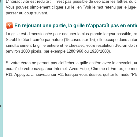
e
L'interactivité est réduite : il n'est pas possible de déplacer les lettres du 
Vous pouvez simplement cliquer sur le lien "Voir le mot retenu par le juge-a
passer au coup suivant.
En rejouant une partie, la grille n'apparaît pas en ent
La grille est dimensionnée pour occuper la plus grande largeur possible, pou
Scrabble étant carrée par nature (15 cases sur 15), elle occupe donc auta
simultanément la grille entière et le chevalet, votre résolution d'écran do
(environ 1000 pixels, par exemple 1280*960 ou 1920*1080).
Si votre écran ne permet pas d'afficher la grille entière avec le chevalet, u
écran" de votre navigateur Internet. Avec Edge, Chrome et Firefox, ce mod
F11. Appuyez à nouveau sur F11 lorsque vous désirez quitter le mode "Ple
n