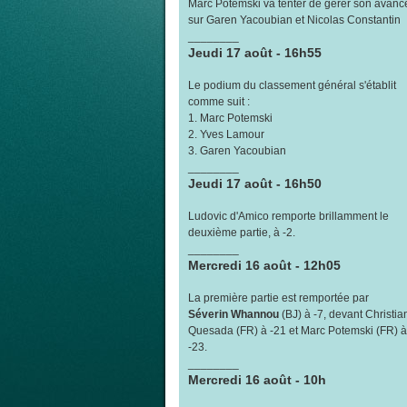
Marc Potemski va tenter de gérer son avanc
sur Garen Yacoubian et Nicolas Constantin
________
Jeudi 17 août - 16h55
Le podium du classement général s'établit
comme suit :
1. Marc Potemski
2. Yves Lamour
3. Garen Yacoubian
________
Jeudi 17 août - 16h50
Ludovic d'Amico remporte brillamment le
deuxième partie, à -2.
________
Mercredi 16 août - 12h05
La première partie est remportée par
Séverin Whannou
(BJ) à -7, devant Christia
Quesada (FR) à -21 et Marc Potemski (FR) à
-23.
________
Mercredi 16 août - 10h