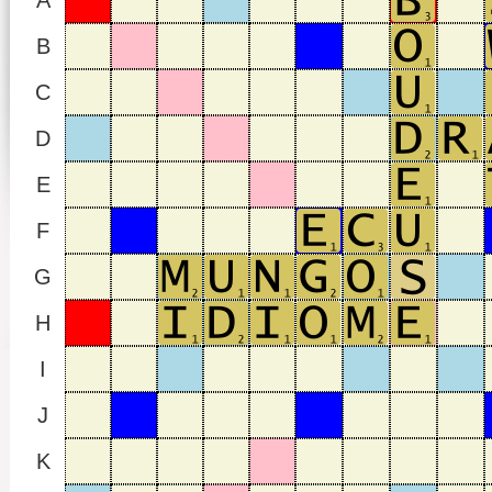
A
B
C
D
E
F
G
H
I
J
K