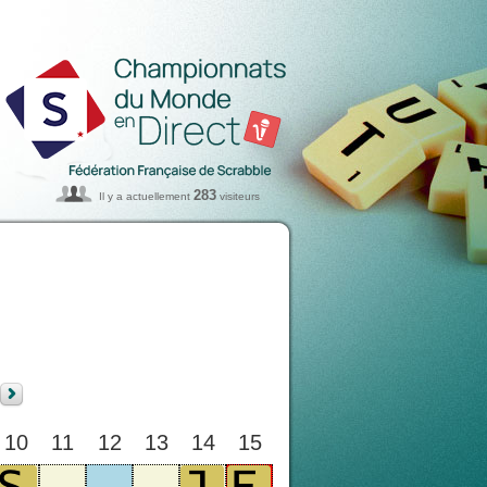
283
Il y a actuellement
visiteurs
10
11
12
13
14
15