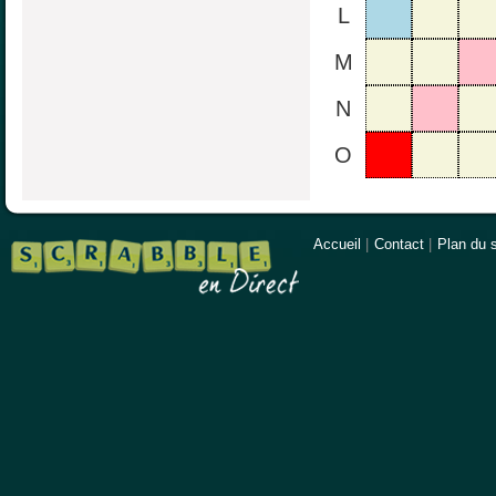
L
M
N
O
Accueil
|
Contact
|
Plan du s