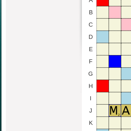
A
B
C
D
E
F
G
H
I
J
K